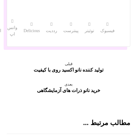
واتس
فیسبوک
توئیتر
پینترست
رددیت
Delicious
ا
اپ
قبلی
تولید کننده نانو اکسید روی با کیفیت
بعدی
خرید نانو ذرات های آزمایشگاهی
مطالب مرتبط ...