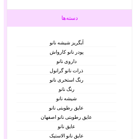
دسته‌ها
آبگریز شیشه نانو
پودر نانو کارواش
داروی نانو
ذرات نانو گرانول
رنگ استخری نانو
رنگ نانو
شیشه نانو
عایق رطوبتی نانو
عایق رطوبتی نانو اصفهان
عایق نانو
عایق نانو الاستیک