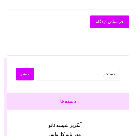
دسته‌ها
آبگریز شیشه نانو
پودر نانو کارواش