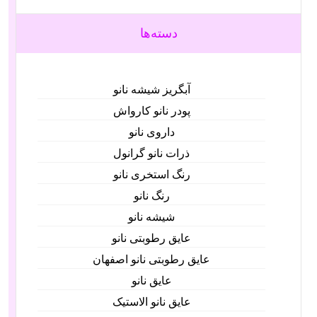
دسته‌ها
آبگریز شیشه نانو
پودر نانو کارواش
داروی نانو
ذرات نانو گرانول
رنگ استخری نانو
رنگ نانو
شیشه نانو
عایق رطوبتی نانو
عایق رطوبتی نانو اصفهان
عایق نانو
عایق نانو الاستیک