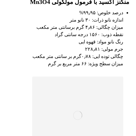
منگنز اکسید با فرمول مولکولی Mn3O4
درصد خلوص: ۹۹٫۹۵%
اندازه نانو ذرات: ۳۰ نانو متر
میزان چگالی: ۴٫۸۶ گرم برسانتی متر مکعب
نقطه ذوب: ۱۵۶۰ درجه سانتی گراد
رنگ نانو مواد: قهوه ایی
جرم مولی: ۲۲۸٫۸۱
چگالی توده ایی: ۰٫۷۸گرم بر سانتی متر مکعب
میزان سطح ویژه: ۶۶ متر مربع بر گرم