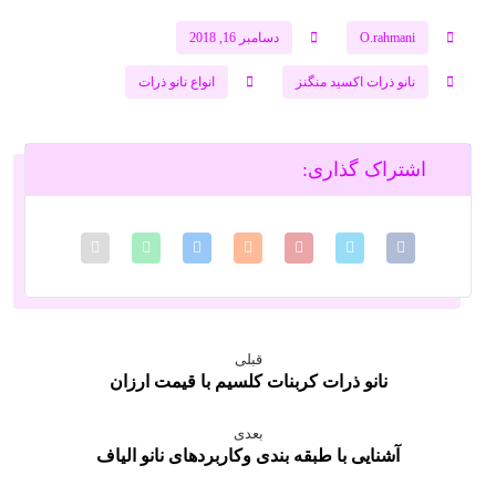
O.rahmani
دسامبر 16, 2018
نانو ذرات اکسید منگنز
انواع نانو ذرات
قبلی
نانو ذرات کربنات کلسیم با قیمت ارزان
بعدی
آشنایی با طبقه بندی وکاربردهای نانو الیاف