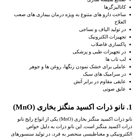
کاتالیزگرها
ساخت دارو های متنوع به ویژه درمان بیماری های صعب
العلاج
در تولید الیاف و نساجی
تجهیزات الکترونیک
پاکسازی فاضلاب
در تجهیزات طبی و پزشکی
لب تاب ها
عاملی برای خشک نمودن رنگها، روغن ها و جوهر
در سرامیک های سبک
عایقی مقاوم در برابر آتش
عایق صوتی
1. نانو ذرات اکسید منگنز بخاری (MnO)
نانو ذرات اکسید منگنز بخاری (MnO) یکی از انواع رایج نانو
ذرات اکسید منگنز است. این نانو ذرات به دلیل خواص
الکترونیکی و مغناطیسی منحصر به فرد، در تولید سنسورهای