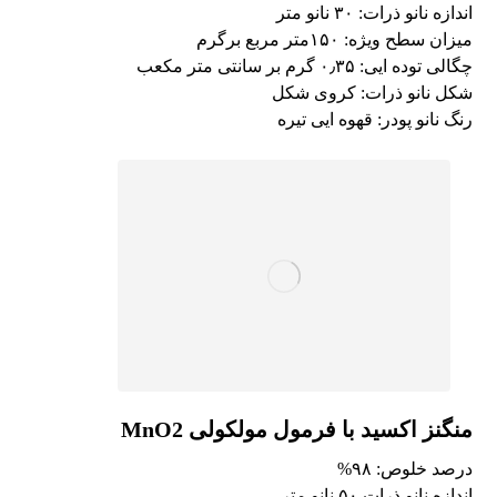
اندازه نانو ذرات: ۳۰ نانو متر
میزان سطح ویژه: ۱۵۰متر مربع برگرم
چگالی توده ایی: ۰٫۳۵ گرم بر سانتی متر مکعب
شکل نانو ذرات: کروی شکل
رنگ نانو پودر: قهوه ایی تیره
منگنز اکسید با فرمول مولکولی MnO2
درصد خلوص: ۹۸%
اندازه نانو ذرات ۵۰ نانو متر